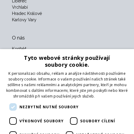
Liberec
Vrchlabí
Hradec Králové
Karlovy Vary
O nás
Kontakt
O nás
Tyto webové stránky používají
Obchodní podmínky
soubory cookie.
GDPR
K personalizaci obsahu, reklam a analýze návštěvnosti používáme
Naši partneři
soubory cookie. Informace o vašem používání našich stránek také
sdílíme s našimi reklamními a analytickými partnery, kteří je mohou
Formulář pro vrácení zboží
kombinovat s dalšími informacemi, které jste jim poskytli nebo které
Vrácení zboží
shromáždili při vašem používání jejich služeb.
Více informací
Doprava
NEZBYTNĚ NUTNÉ SOUBORY
Sledujte nás
VÝKONOVÉ SOUBORY
SOUBORY CÍLENÍ
Web