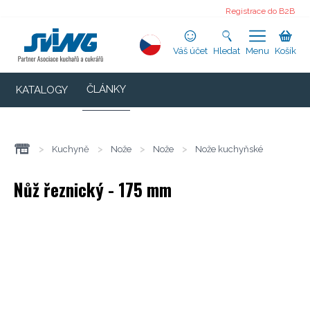
Registrace do B2B
Váš účet
Hledat
Menu
Košík
ČLÁNKY
KATALOGY
>
Kuchyně
>
Nože
>
Nože
>
Nože kuchyňské
Nůž řeznický - 175 mm