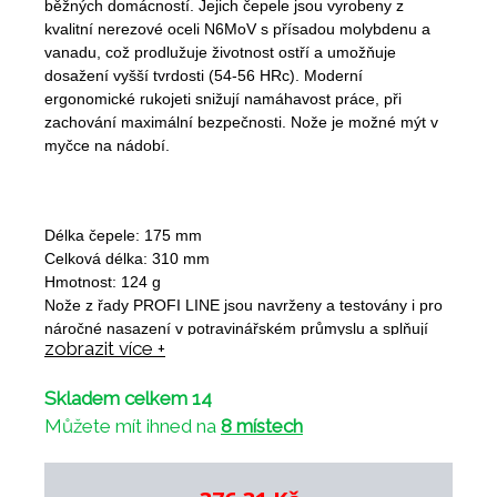
běžných domácností. Jejich čepele jsou vyrobeny z
kvalitní nerezové oceli N6MoV s přísadou molybdenu a
vanadu, což prodlužuje životnost ostří a umožňuje
dosažení vyšší tvrdosti (54-56 HRc). Moderní
ergonomické rukojeti snižují namáhavost práce, při
zachování maximální bezpečnosti. Nože je možné mýt v
myčce na nádobí.
Délka čepele: 175 mm
Celková délka: 310 mm
Hmotnost: 124 g
Nože z řady PROFI LINE jsou navrženy a testovány i pro
náročné nasazení v potravinářském průmyslu a splňují
zobrazit více +
dnešní vysoké hygienické požadavky. Jsou tedy vhodné
pro profesionály, ale uplatnění najdou i v kuchyních
Skladem celkem 14
běžných domácností. Jejich čepele jsou vyrobeny z
kvalitní nerezové oceli N6MoV s přísadou molybdenu a
Můžete mít ihned na
8 místech
vanadu, což prodlužuje životnost ostří a umožňuje
dosažení vyšší tvrdosti (54-56 HRc). Moderní
ergonomické rukojeti snižují namáhavost práce, při