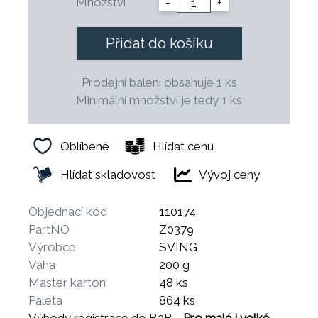
Množství
-
+
Přidat do košíku
Prodejní balení obsahuje 1 ks
Minimální množství je tedy 1 ks
Oblíbené
Hlídat cenu
Hlídat skladovost
Vývoj ceny
Objednací kód
110174
PartNO
Z0379
Výrobce
SVING
Váha
200 g
Master karton
48 ks
Paleta
864 ks