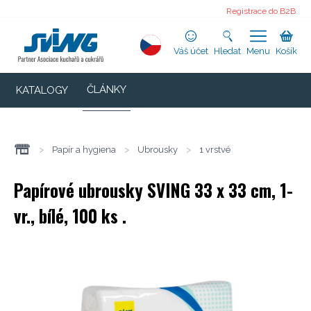
Registrace do B2B
Váš účet
Hledat
Menu
Košík
ČLÁNKY
KATALOGY
>
Papír a hygiena
>
Ubrousky
>
1 vrstvé
Papírové ubrousky SVING 33 x 33 cm, 1-
vr., bílé, 100 ks .