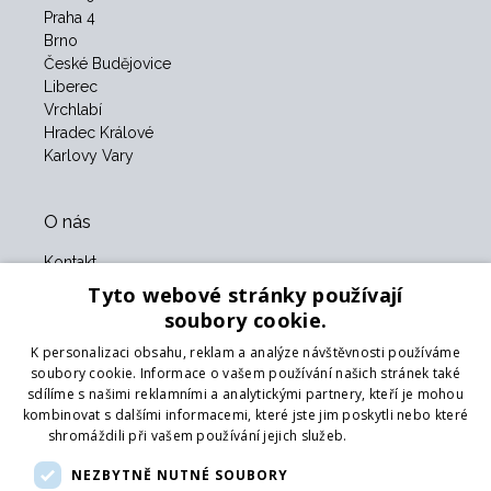
Praha 4
Brno
České Budějovice
Liberec
Vrchlabí
Hradec Králové
Karlovy Vary
O nás
Kontakt
O nás
Tyto webové stránky používají
Obchodní podmínky
soubory cookie.
GDPR
K personalizaci obsahu, reklam a analýze návštěvnosti používáme
Naši partneři
soubory cookie. Informace o vašem používání našich stránek také
sdílíme s našimi reklamními a analytickými partnery, kteří je mohou
Formulář pro vrácení zboží
kombinovat s dalšími informacemi, které jste jim poskytli nebo které
Vrácení zboží
shromáždili při vašem používání jejich služeb.
Více informací
Doprava
NEZBYTNĚ NUTNÉ SOUBORY