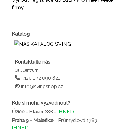
Výhody registrace do B2B -
Pro malé i velké
firmy
Katalog
Kontaktujte nás
Call Centrum
+420 272 090 821
info@svingshop.cz
Kde si mohu vyzvednout?
Úžice
- Hlavní 288 -
IHNED
Praha 9 - Malešice
- Průmyslová 1783 -
IHNED