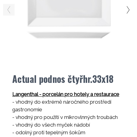
Actual podnos čtyřhr.33x18
Langenthal - porcelán pro hotely a restaurace
- vhodný do extrémě náročného prostředí
gastronomie
- vhodný pro použití v mikrovlnných troubách
- vhodný do všech myček nádobí
- odolný proti tepelným šokům