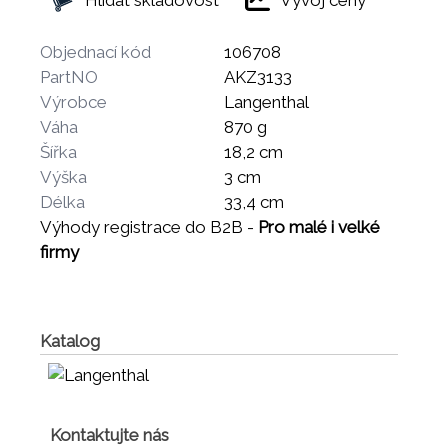
Objednací kód
106708
PartNO
AKZ3133
Výrobce
Langenthal
Váha
870 g
Šířka
18,2 cm
Výška
3 cm
Délka
33,4 cm
Výhody registrace do B2B -
Pro malé i velké
firmy
Katalog
Kontaktujte nás