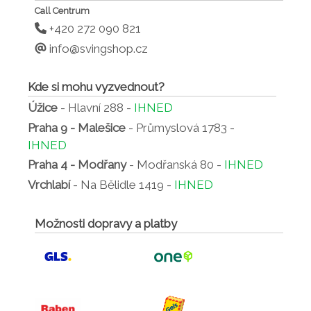
Call Centrum
+420 272 090 821
info@svingshop.cz
Kde si mohu vyzvednout?
Úžice
- Hlavní 288 -
IHNED
Praha 9 - Malešice
- Průmyslová 1783 -
IHNED
Praha 4 - Modřany
- Modřanská 80 -
IHNED
Vrchlabí
- Na Bělidle 1419 -
IHNED
Možnosti dopravy a platby