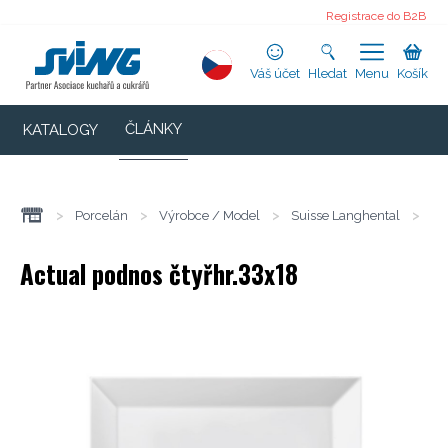
Registrace do B2B
Váš účet
Hledat
Menu
Košík
ČLÁNKY
KATALOGY
>
Porcelán
>
Výrobce / Model
>
Suisse Langhental
>
Ac
Actual podnos čtyřhr.33x18