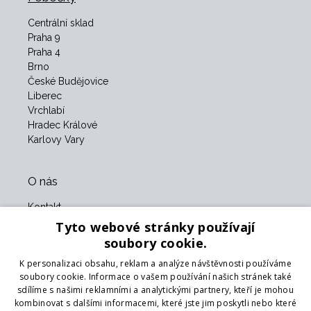
Centrální sklad
Praha 9
Praha 4
Brno
České Budějovice
Liberec
Vrchlabí
Hradec Králové
Karlovy Vary
O nás
Kontakt
O nás
Tyto webové stránky používají
Obchodní podmínky
soubory cookie.
GDPR
K personalizaci obsahu, reklam a analýze návštěvnosti používáme
Naši partneři
soubory cookie. Informace o vašem používání našich stránek také
sdílíme s našimi reklamními a analytickými partnery, kteří je mohou
Formulář pro vrácení zboží
kombinovat s dalšími informacemi, které jste jim poskytli nebo které
Vrácení zboží