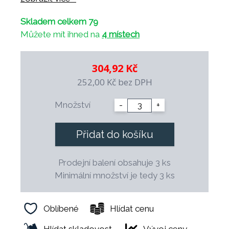
- odolný proti tepelným šokům
Skladem celkem 79
- odolný vůči profesionálním čistícím
Můžete mít ihned na
4 místech
prostředkům
- mechanicky odolný díky vyvážené konstrukci
- 100% zdravotně nezávadný
304,92 Kč
- možnost dekorace a vlastního loga
252,00 Kč
bez DPH
- dekorace jsou podglazurové a vhodné pro
použití v profesionální gastronomii
Množství
-
+
- možnost dlouhodobého průběžného
doplňování
Přidat do košíku
- speciální tvar šetří místo při skladování
- finální výpal probíhá při teplotě 1.400° C.
Prodejní balení obsahuje 3 ks
Minimální množství je tedy 3 ks
Oblíbené
Hlídat cenu
Hlídat skladovost
Vývoj ceny