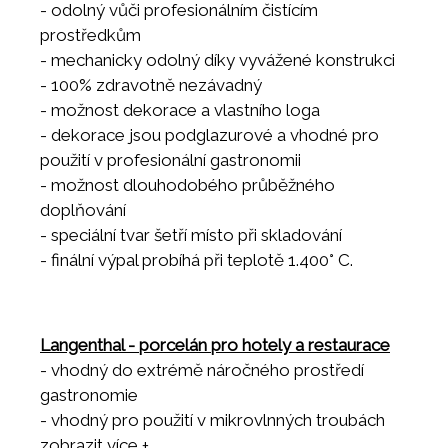
- odolný vůči profesionálním čistícím
prostředkům
- mechanicky odolný díky vyvážené konstrukci
- 100% zdravotně nezávadný
- možnost dekorace a vlastního loga
- dekorace jsou podglazurové a vhodné pro
použití v profesionální gastronomii
- možnost dlouhodobého průběžného
doplňování
- speciální tvar šetří místo při skladování
- finální výpal probíhá při teplotě 1.400° C.
Langenthal - porcelán pro hotely a restaurace
- vhodný do extrémě náročného prostředí
gastronomie
- vhodný pro použití v mikrovlnných troubách
- vhodný do všech myček nádobí
zobrazit více +