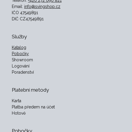
Telefon:
+420 272 090 821
Email:
info@svingshop.cz
IČO 47549891
DIČ CZ47549891
Služby
Katalog
Pobočky
Showroom
Logování
Poradenství
Platební metody
Karta
Platba předem na účet
Hotově
Pobočky