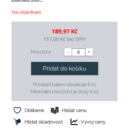
- odolný proti tepelným šokům
Na objednání
- odolný vůči profesionálním čistícím
prostředkům
- mechanicky odolný díky vyvážené konstrukci
189,97 Kč
- 100% zdravotně nezávadný
157,00 Kč
bez DPH
- možnost dekorace a vlastního loga
- dekorace jsou podglazurové a vhodné pro
Množství
-
+
použití v profesionální gastronomii
- možnost dlouhodobého průběžného
Přidat do košíku
doplňování
- speciální tvar šetří místo při skladování
Prodejní balení obsahuje 6 ks
- finální výpal probíhá při teplotě 1.400° C.
Minimální množství je tedy 6 ks
Oblíbené
Hlídat cenu
Hlídat skladovost
Vývoj ceny