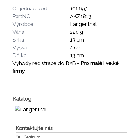
Objednací kód
106693
PartNO
AKZ1813
Výrobce
Langenthal
Váha
220 g
Šířka
13 cm
Výška
2 cm
Délka
13 cm
Výhody registrace do B2B -
Pro malé i velké
firmy
Katalog
Kontaktujte nás
Call Centrum