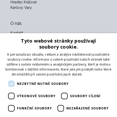
Hradec Králové
Karlovy Vary
O nás
Kontakt
O nás
Tyto webové stránky používají
Obchodní podmínky
soubory cookie.
GDPR
K personalizaci obsahu, reklam a analýze návštěvnosti používáme
Naši partneři
soubory cookie. Informace o vašem používání našich stránek také
sdílíme s našimi reklamními a analytickými partnery, kteří je mohou
Formulář pro vrácení zboží
kombinovat s dalšími informacemi, které jste jim poskytli nebo které
Vrácení zboží
shromáždili při vašem používání jejich služeb.
Více informací
Doprava
NEZBYTNĚ NUTNÉ SOUBORY
Sledujte nás
VÝKONOVÉ SOUBORY
SOUBORY CÍLENÍ
Web
Přihlásit mailing
FUNKČNÍ SOUBORY
NEZAŘAZENÉ SOUBORY