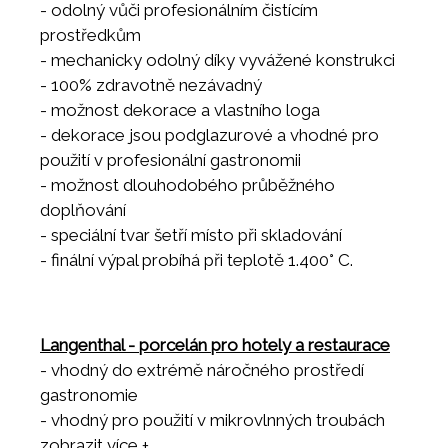
- odolný vůči profesionálním čistícím
prostředkům
- mechanicky odolný díky vyvážené konstrukci
- 100% zdravotně nezávadný
- možnost dekorace a vlastního loga
- dekorace jsou podglazurové a vhodné pro
použití v profesionální gastronomii
- možnost dlouhodobého průběžného
doplňování
- speciální tvar šetří místo při skladování
- finální výpal probíhá při teplotě 1.400° C.
Langenthal - porcelán pro hotely a restaurace
- vhodný do extrémě náročného prostředí
gastronomie
- vhodný pro použití v mikrovlnných troubách
- vhodný do všech myček nádobí
zobrazit více +