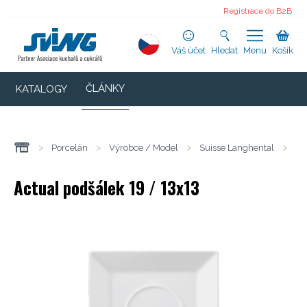
Registrace do B2B
Váš účet
Hledat
Menu
Košík
ČLÁNKY
KATALOGY
>
Porcelán
>
Výrobce / Model
>
Suisse Langhental
>
Ac
Actual podšálek 19 / 13x13