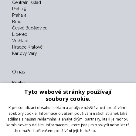
Centrální sklad
Praha 9
Praha 4
Brno
České Budějovice
Liberec
Vrchlabí
Hradec Králové
Karlovy Vary
O nás
Kontakt
O nás
Tyto webové stránky používají
Obchodní podmínky
soubory cookie.
GDPR
K personalizaci obsahu, reklam a analýze návštěvnosti používáme
Naši partneři
soubory cookie. Informace o vašem používání našich stránek také
sdílíme s našimi reklamními a analytickými partnery, kteří je mohou
Formulář pro vrácení zboží
kombinovat s dalšími informacemi, které jste jim poskytli nebo které
Vrácení zboží
shromáždili při vašem používání jejich služeb.
Více informací
Doprava