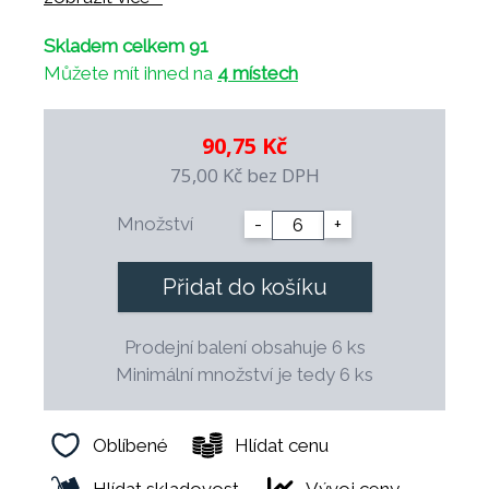
- odolný proti tepelným šokům
Skladem celkem 91
- odolný vůči profesionálním čistícím
Můžete mít ihned na
4 místech
prostředkům
- mechanicky odolný díky vyvážené konstrukci
- 100% zdravotně nezávadný
90,75 Kč
- možnost dekorace a vlastního loga
75,00 Kč
bez DPH
- dekorace jsou podglazurové a vhodné pro
použití v profesionální gastronomii
Množství
-
+
- možnost dlouhodobého průběžného
doplňování
Přidat do košíku
- speciální tvar šetří místo při skladování
- finální výpal probíhá při teplotě 1.400° C.
Prodejní balení obsahuje 6 ks
Minimální množství je tedy 6 ks
Oblíbené
Hlídat cenu
Hlídat skladovost
Vývoj ceny