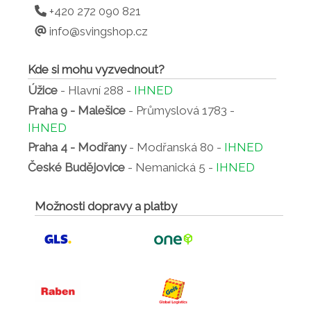
+420 272 090 821
info@svingshop.cz
Kde si mohu vyzvednout?
Úžice
- Hlavní 288 -
IHNED
Praha 9 - Malešice
- Průmyslová 1783 -
IHNED
Praha 4 - Modřany
- Modřanská 80 -
IHNED
České Budějovice
- Nemanická 5 -
IHNED
Možnosti dopravy a platby