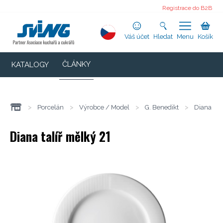
Registrace do B2B
Váš účet
Hledat
Menu
Košík
ČLÁNKY
KATALOGY
>
Porcelán
>
Výrobce / Model
>
G. Benedikt
>
Diana
Diana talíř mělký 21