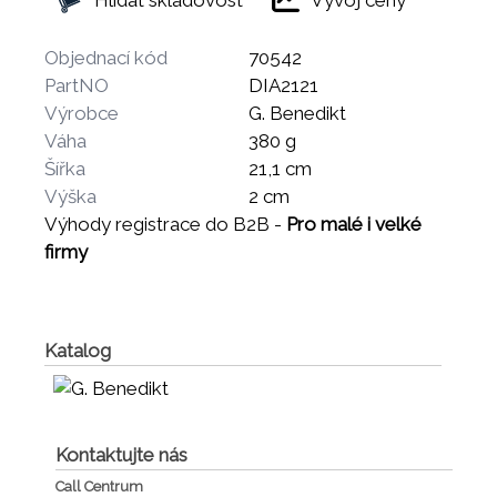
Objednací kód
70542
PartNO
DIA2121
Výrobce
G. Benedikt
Váha
380 g
Šířka
21,1 cm
Výška
2 cm
Výhody registrace do B2B -
Pro malé i velké
firmy
Katalog
Kontaktujte nás
Call Centrum