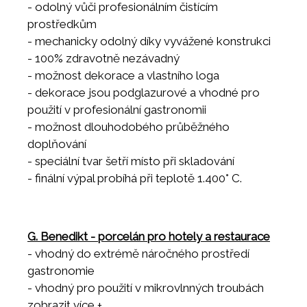
- odolný vůči profesionálním čistícím
prostředkům
- mechanicky odolný díky vyvážené konstrukci
- 100% zdravotně nezávadný
- možnost dekorace a vlastního loga
- dekorace jsou podglazurové a vhodné pro
použití v profesionální gastronomii
- možnost dlouhodobého průběžného
doplňování
- speciální tvar šetří místo při skladování
- finální výpal probíhá při teplotě 1.400° C.
G. Benedikt - porcelán pro hotely a restaurace
- vhodný do extrémě náročného prostředí
gastronomie
- vhodný pro použití v mikrovlnných troubách
- vhodný do všech myček nádobí
zobrazit více +