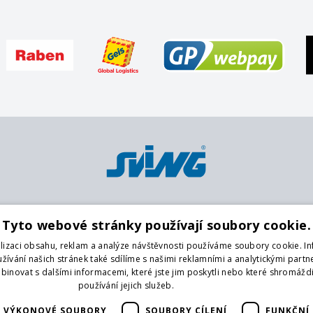
Platební metody
Pobočky
O
Tyto webové stránky používají soubory cookie.
Karta
Centrální sklad
K
lizaci obsahu, reklam a analýze návštěvnosti používáme soubory cookie. I
Platba předem na účet
Praha 9
O
ívání našich stránek také sdílíme s našimi reklamními a analytickými partner
Hotově
Praha 4
O
novat s dalšími informacemi, které jste jim poskytli nebo které shromáždi
Brno
G
používání jejich služeb.
Více informací
České Budějovice
Na
VÝKONOVÉ SOUBORY
SOUBORY CÍLENÍ
FUNKČNÍ
Liberec