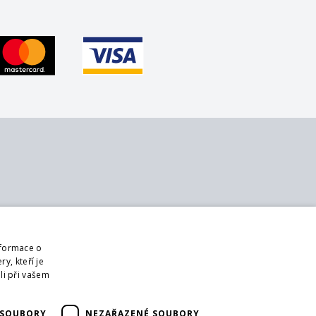
 nás
Sledujte nás
ontakt
Web
nformace o
 nás
Přihlásit mailing
y, kteří je
bchodní podmínky
li při vašem
DPR
ši partneři
 SOUBORY
NEZAŘAZENÉ SOUBORY