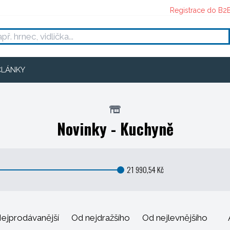
Registrace do B2
ČLÁNKY
Novinky - Kuchyně
21 990,54 Kč
ejprodávanější
Od nejdražšího
Od nejlevnějšího