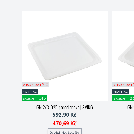
vaše sleva 21%
vaše sleva
novinka
novinka
skladem 148
skladem 2
GN 2/3-025 porcelánová
| SVING
GN 
592,90 Kč
470,69 Kč
Přidat do košíku