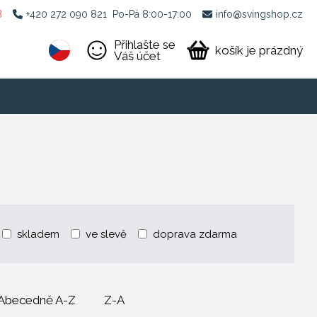
B
+420 272 090 821
Po-Pá 8:00-17:00
info@svingshop.cz
Přihlašte se
košík je prázdný
Váš účet
skladem
ve slevě
doprava zdarma
Abecedně A-Z
Z-A