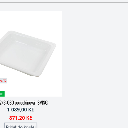
 20%
00
2/3-060 porcelánová
| SVING
1 089,00 Kč
871,20 Kč
Přidat do košíku