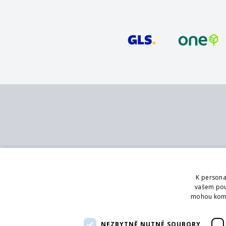
Kontakt
Služby
MB - SVING s.r.o.
Katalog
K persona
V mokřinách 283/8
Pobočky
vašem použ
Praha 4, 147 00
Showroom
mohou kombi
Logování
Telefon:
+420 272 090 821
Poradenství
NEZBYTNĚ NUTNÉ SOUBORY
Email:
info@svingshop.cz