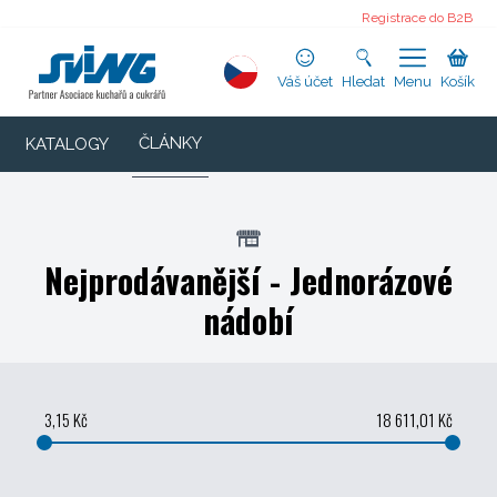
Registrace do B2B
Váš účet
Hledat
Menu
Košík
ČLÁNKY
KATALOGY
Nejprodávanější - Jednorázové
nádobí
3,15 Kč
18 611,01 Kč