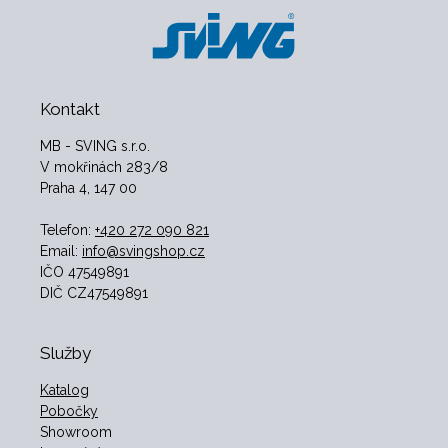
Kontakt
MB - SVING s.r.o.
V mokřinách 283/8
Praha 4, 147 00
Telefon:
+420 272 090 821
Email:
info@svingshop.cz
IČO 47549891
DIČ CZ47549891
Služby
Katalog
Pobočky
Showroom