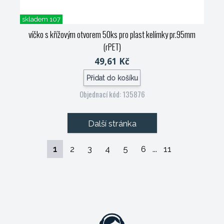
skladem 107
víčko s křížovým otvorem 50ks pro plast kelímky pr.95mm
(rPET)
49,61 Kč
Přidat do košíku
Objednací kód: 135876
Další stránka
1
2
3
4
5
6
...
11