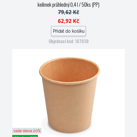
kelímek průhledný 0,4 l / 50ks (PP)
79,62 Kč
62,92 Kč
Přidat do košíku
Objednací kód: 107938
vaše sleva 20%