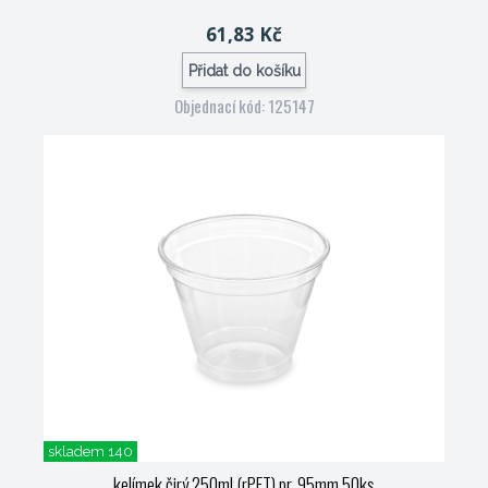
61,83 Kč
Přidat do košíku
Objednací kód: 125147
skladem 140
kelímek čirý 250ml (rPET) pr. 95mm 50ks