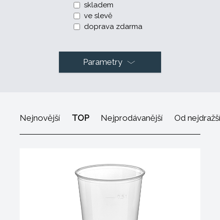
skladem
ve slevě
doprava zdarma
Parametry
Nejnovější
TOP
Nejprodávanější
Od nejdražš