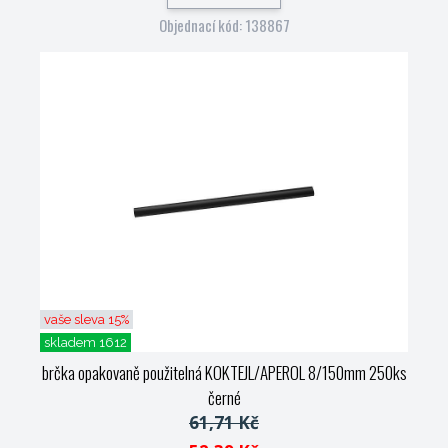
Objednací kód: 138867
vaše sleva 15%
skladem 1612
brčka opakovaně použitelná KOKTEJL/APEROL 8/150mm 250ks
černé
61,71 Kč