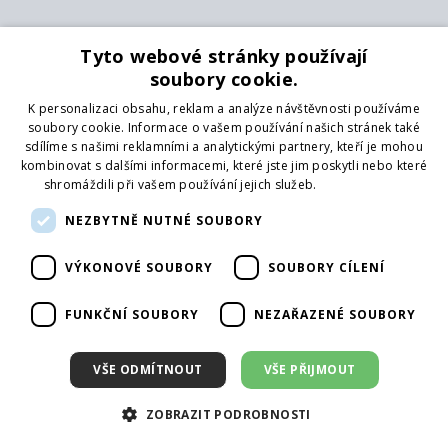
O nás
Tyto webové stránky používají
soubory cookie.
Kontakt
O nás
K personalizaci obsahu, reklam a analýze návštěvnosti používáme
Obchodní podmínky
soubory cookie. Informace o vašem používání našich stránek také
GDPR
sdílíme s našimi reklamními a analytickými partnery, kteří je mohou
Naši partneři
kombinovat s dalšími informacemi, které jste jim poskytli nebo které
shromáždili při vašem používání jejich služeb.
Více informací
Formulář pro vrácení zboží
NEZBYTNĚ NUTNÉ SOUBORY
Vrácení zboží
Doprava
VÝKONOVÉ SOUBORY
SOUBORY CÍLENÍ
Sledujte nás
FUNKČNÍ SOUBORY
NEZAŘAZENÉ SOUBORY
Web
Přihlásit mailing
VŠE ODMÍTNOUT
VŠE PŘIJMOUT
ZOBRAZIT PODROBNOSTI