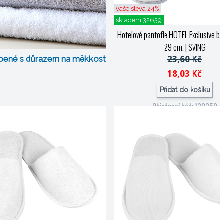
vaše sleva 24%
skladem 32639
Hotelové pantofle HOTEL Exclusive bí
29 cm.
| SVING
23,60 Kč
obené s důrazem na měkkost
18,03 Kč
Přidat do košíku
Objednací kód: 120250