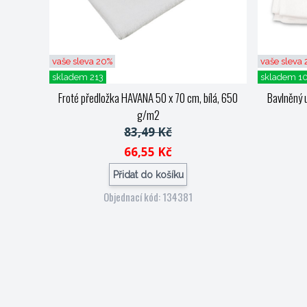
vaše sleva 20%
vaše sleva
skladem 213
skladem 1
Froté předložka HAVANA 50 x 70 cm, bílá, 650
Bavlněný 
g/m2
83,49 Kč
66,55 Kč
Přidat do košíku
Objednací kód: 134381