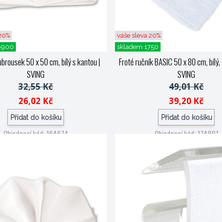
 20%
vaše sleva 20%
8900
skladem 1750
ubrousek 50 x 50 cm, bílý s kantou
|
Froté ručník BASIC 50 x 80 cm, bílý
SVING
SVING
32,55 Kč
49,01 Kč
26,02 Kč
39,20 Kč
Přidat do košíku
Přidat do košíku
Objednací kód: 164674
Objednací kód: 174801