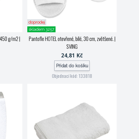
doprodej
skladem 3257
, 450 g/m2
|
Pantofle HOTEL otevřené, bílé, 30 cm, zvětšené.
|
SVING
24,81 Kč
Přidat do košíku
Objednací kód: 133818