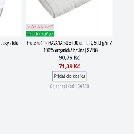
vaše sleva 21%
skladem 3632
desky stolu
Froté ručník HAVANA 50 x 100 cm, bílý, 500 g/m2
- 100% organická bavlna
| SVING
90,75 Kč
71,39 Kč
Přidat do košíku
Objednací kód: 154739