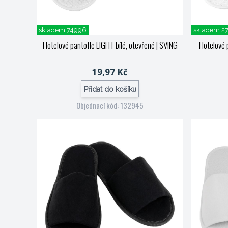
skladem 74996
skladem 2
Hotelové pantofle LIGHT bílé, otevřené
| SVING
Hotelové 
19,97 Kč
Přidat do košíku
Objednací kód: 132945