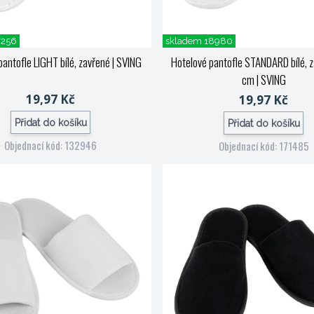
7256
skladem 18980
pantofle LIGHT bílé, zavřené
| SVING
Hotelové pantofle STANDARD bílé, z
cm
| SVING
19,97 Kč
19,97 Kč
Přidat do košíku
Přidat do košíku
Objednací kód: 132946
Objednací kód: 171485