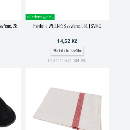
skladem 57465
avřené, 28
Pantofle WELLNESS zavřené, bílé.
| SVING
14,52 Kč
Přidat do košíku
Objednací kód: 134346