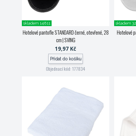
skladem 14811
skladem 3
Hotelové pantofle STANDARD černé, otevřené, 28
Hotelové p
cm
| SVING
19,97 Kč
Přidat do košíku
Objednací kód: 177834