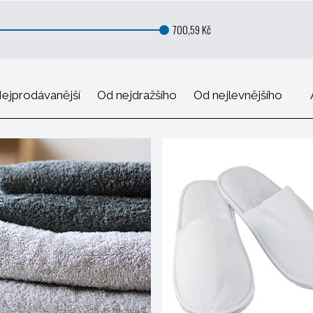
700,59 Kč
ejprodávanější
Od nejdražšího
Od nejlevnějšího