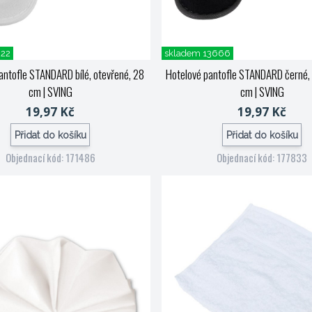
222
skladem 13666
antofle STANDARD bílé, otevřené, 28
Hotelové pantofle STANDARD černé, 
cm
| SVING
cm
| SVING
19,97 Kč
19,97 Kč
Přidat do košíku
Přidat do košíku
Objednací kód: 171486
Objednací kód: 177833