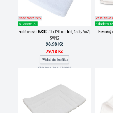
vaše sleva 20%
vaše sleva
skladem 72
skladem 1
Froté osuška BASIC 70 x 120 cm, bílá, 450 g/m2
|
Bavlněný 
SVING
98,98 Kč
79,18 Kč
Přidat do košíku
Objednací kód: 174804