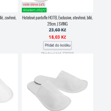
vaše sleva 24%
skladem 26577
lé, zavřené,
Hotelové pantofle HOTEL Exclusive, otevřené, bílé,
29cm.
| SVING
23,60 Kč
18,03 Kč
Přidat do košíku
Objednací kód: 120249