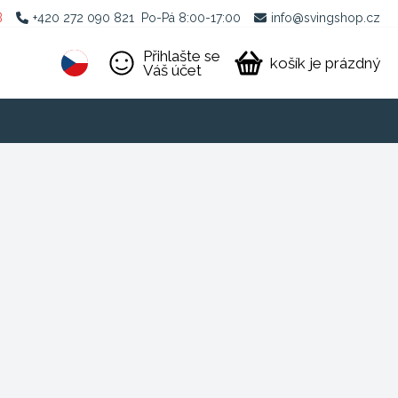
B
+420 272 090 821
Po-Pá 8:00-17:00
info@svingshop.cz
Přihlašte se
košík je prázdný
Váš účet