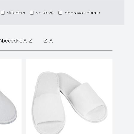
skladem
ve slevě
doprava zdarma
Abecedně A-Z
Z-A