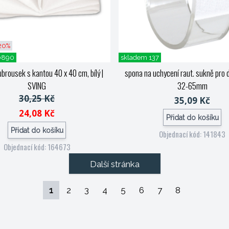
 20%
0890
skladem 137
ubrousek s kantou 40 x 40 cm, bílý
|
spona na uchycení raut. sukně pro 
SVING
32-65mm
30,25 Kč
35,09 Kč
24,08 Kč
Přidat do košíku
Přidat do košíku
Objednací kód: 141843
Objednací kód: 164673
Další stránka
1
2
3
4
5
6
7
8