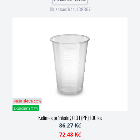
Objednací kód: 139867
vaše sleva 16%
skladem 973
Kelímek průhledný 0,3 l (PP) 100 ks
86,27 Kč
72,48 Kč