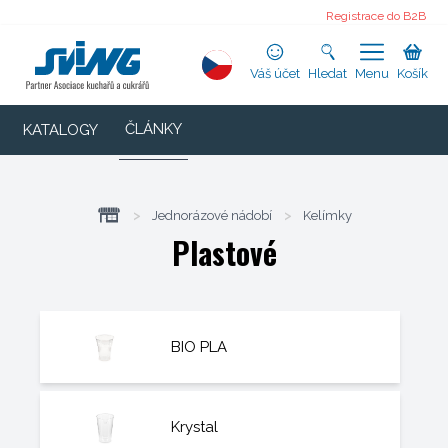
Registrace do B2B
Váš účet
Hledat
Menu
Košík
ČLÁNKY
KATALOGY
>
Jednorázové nádobí
>
Kelímky
Plastové
BIO PLA
Krystal