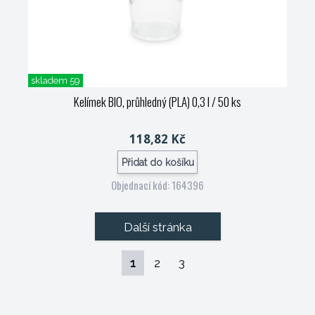
skladem 59
Kelímek BIO, průhledný (PLA) 0,3 l / 50 ks
118,82 Kč
Přidat do košíku
Objednací kód: 164396
Další stránka
1
2
3