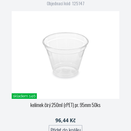
Objednací kód: 125147
skladem 146
kelímek čirý 250ml (rPET) pr. 95mm 50ks
96,44 Kč
Přidat do košíku