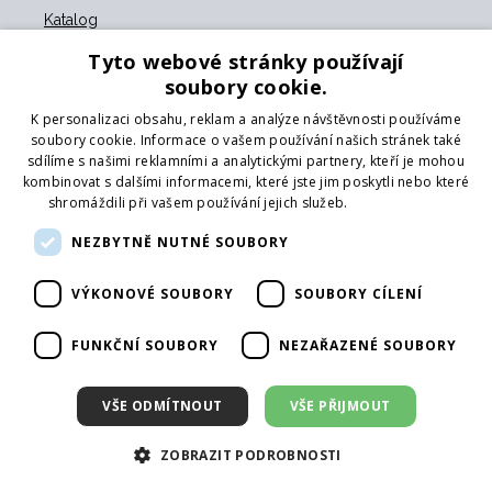
Katalog
Pobočky
Tyto webové stránky používají
Showroom
soubory cookie.
Logování
Poradenství
K personalizaci obsahu, reklam a analýze návštěvnosti používáme
soubory cookie. Informace o vašem používání našich stránek také
sdílíme s našimi reklamními a analytickými partnery, kteří je mohou
Platební metody
kombinovat s dalšími informacemi, které jste jim poskytli nebo které
shromáždili při vašem používání jejich služeb.
Více informací
Karta
NEZBYTNĚ NUTNÉ SOUBORY
Platba předem na účet
Hotově
VÝKONOVÉ SOUBORY
SOUBORY CÍLENÍ
Pobočky
FUNKČNÍ SOUBORY
NEZAŘAZENÉ SOUBORY
Centrální sklad
Praha 9
VŠE ODMÍTNOUT
VŠE PŘIJMOUT
Praha 4
Brno
ZOBRAZIT PODROBNOSTI
České Budějovice
Liberec