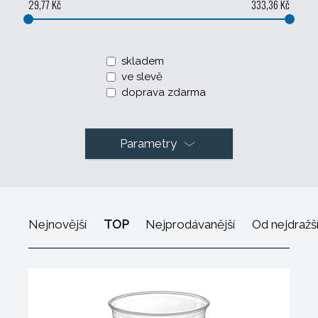
29,77 Kč
333,36 Kč
skladem
ve slevě
doprava zdarma
Parametry
Nejnovější
TOP
Nejprodávanější
Od nejdražš