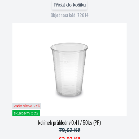
Přidat do košíku
Objednací kód: 72614
vaše sleva 21%
skladem 802
kelímek průhledný 0,4 l / 50ks (PP)
79,62 Kč