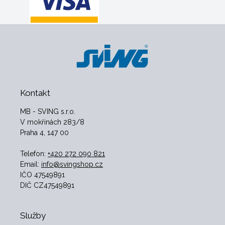
Kontakt
MB - SVING s.r.o.
V mokřinách 283/8
Praha 4, 147 00
Telefon:
+420 272 090 821
Email:
info@svingshop.cz
IČO 47549891
DIČ CZ47549891
Služby