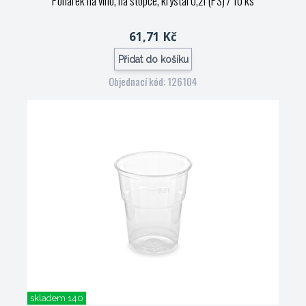
Pohárek na víno, na stopce, krystal 0,2l (PS) / 10 ks
61,71 Kč
Přidat do košíku
Objednací kód: 126104
skladem 140