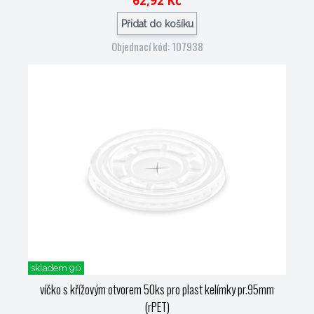
62,92 Kč
Přidat do košíku
Objednací kód: 107938
skladem 90
víčko s křížovým otvorem 50ks pro plast kelímky pr.95mm
(rPET)