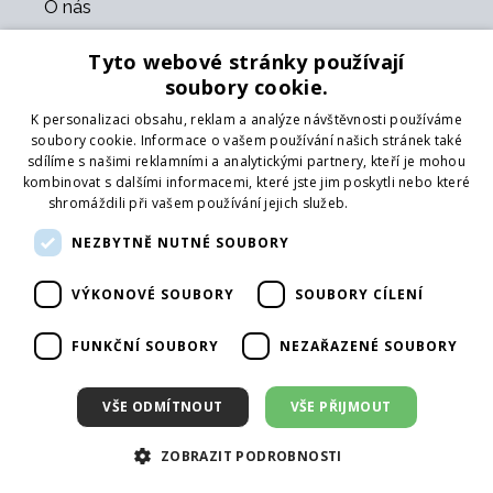
O nás
Kontakt
Tyto webové stránky používají
O nás
soubory cookie.
Obchodní podmínky
GDPR
K personalizaci obsahu, reklam a analýze návštěvnosti používáme
Naši partneři
soubory cookie. Informace o vašem používání našich stránek také
sdílíme s našimi reklamními a analytickými partnery, kteří je mohou
kombinovat s dalšími informacemi, které jste jim poskytli nebo které
Formulář pro vrácení zboží
shromáždili při vašem používání jejich služeb.
Více informací
Vrácení zboží
Doprava
NEZBYTNĚ NUTNÉ SOUBORY
VÝKONOVÉ SOUBORY
SOUBORY CÍLENÍ
Sledujte nás
Web
FUNKČNÍ SOUBORY
NEZAŘAZENÉ SOUBORY
Přihlásit mailing
VŠE ODMÍTNOUT
VŠE PŘIJMOUT
ZOBRAZIT PODROBNOSTI