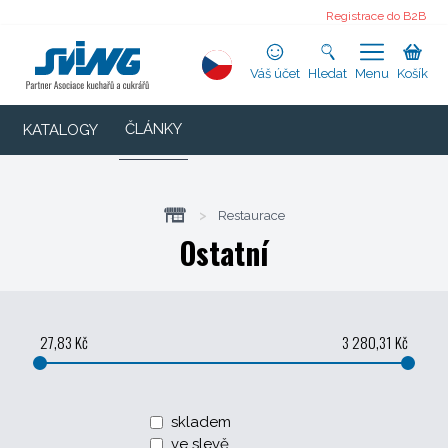
Registrace do B2B
Váš účet
Hledat
Menu
Košík
ČLÁNKY
KATALOGY
>
Restaurace
Ostatní
27,83 Kč
3 280,31 Kč
skladem
ve slevě