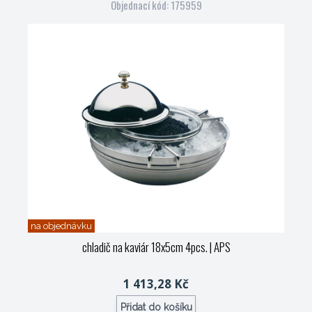
Objednací kód: 175959
na objednávku
chladič na kaviár 18x5cm 4pcs.
| APS
1 413,28 Kč
Přidat do košíku