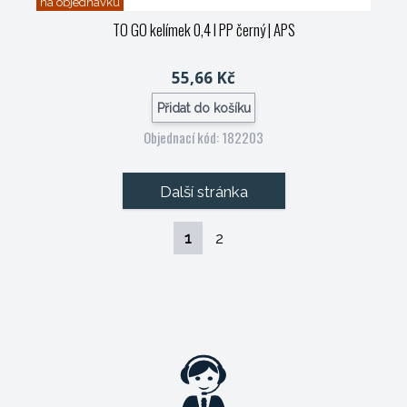
na objednávku
TO GO kelímek 0,4 l PP černý
| APS
55,66 Kč
Přidat do košíku
Objednací kód: 182203
Další stránka
1
2