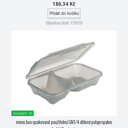
186,34 Kč
Přidat do košíku
Objednací kód: 176618
skladem 16
menu box opakovaně použitelný GN1/4 dělený polypropylen