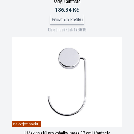
šedý
| Contacto
186,34 Kč
Přidat do košíku
Objednací kód: 176619
na objednávku
Háček na stůl pro kabelky, nerez, 12 cm
| Contacto