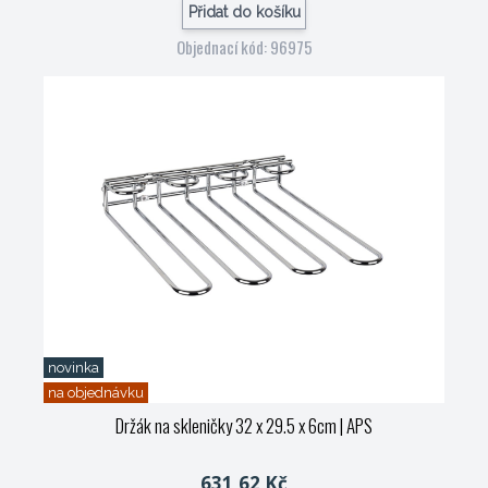
Přidat do košíku
Objednací kód: 96975
novinka
na objednávku
Držák na skleničky 32 x 29.5 x 6cm
| APS
631,62 Kč