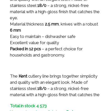
stainless steel
18/0
– a strong, nickel-free
material with a high-gloss finish that catches the
eye.
Material thickness
2.5 mm
, knives with a robust
6 mm
Easy to maintain – dishwasher safe
Excellent value for quality
Packed in 12 pcs
– a perfect choice for
households and gastronomy.
The
Kent
cutlery line brings together simplicity
and quality with an elegant look. Made of
stainless steel
18/0
– a strong, nickel-free
material with a high-gloss finish that catches the
eye.
Total in stock 4 573
Material thickness
2.5 mm
, knives with a robust