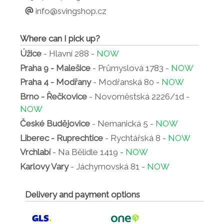
info@svingshop.cz
Where can I pick up?
Úžice
- Hlavní 288 -
NOW
Praha 9 - Malešice
- Průmyslová 1783 -
NOW
Praha 4 - Modřany
- Modřanská 80 -
NOW
Brno - Řečkovice
- Novoměstská 2226/1d -
NOW
České Budějovice
- Nemanická 5 -
NOW
Liberec - Ruprechtice
- Rychtářská 8 -
NOW
Vrchlabí
- Na Bělidle 1419 -
NOW
Karlovy Vary
- Jáchymovská 81 -
NOW
Delivery and payment options