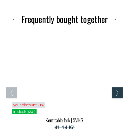
Frequently bought together
your discount 21%
in stock 3243
Kent table fork
| SVING
41,14 Kč