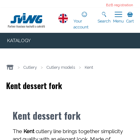
B2B registration
Your
Search
Menu
Cart
account
KATALOGY
>
Cutlery
>
Cutlery models
>
Kent
Kent dessert fork
Kent dessert fork
The
Kent
cutlery line brings together simplicity
and quality with an elegant look. Made of