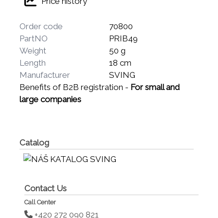
Price history
Order code
70800
PartNO
PRIB49
Weight
50 g
Length
18 cm
Manufacturer
SVING
Benefits of B2B registration -
For small and
large companies
Catalog
Contact Us
Call Center
+420 272 090 821