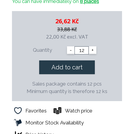
You can have immediately on
8 places
6 mm
Easy to maintain – dishwasher safe
Excellent value for quality
26,62 Kč
Packed in 12 pcs
– a perfect choice for
33,88 Kč
households and gastronomy.
22,00 Kč
excl. VAT
Quantity
-
+
Add to cart
Sales package contains 12 pcs
Minimum quantity is therefore 12 ks
Favorites
Watch price
Monitor Stock Availability