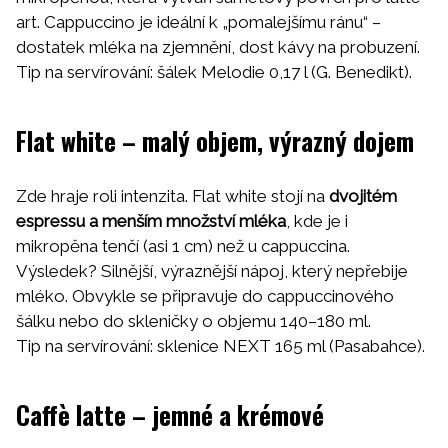
art. Cappuccino je ideální k „pomalejšímu ránu“ –
dostatek mléka na zjemnění, dost kávy na probuzení.
Tip na servírování:
šálek Melodie 0,17 l (G. Benedikt).
Flat white – malý objem, výrazný dojem
Zde hraje roli intenzita. Flat white stojí na
dvojitém
espressu a menším množství mléka
, kde je i
mikropěna tenčí (asi 1 cm) než u cappuccina.
Výsledek? Silnější, výraznější nápoj, který nepřebije
mléko. Obvykle se připravuje do cappuccinového
šálku nebo do skleničky o objemu 140–180 ml.
Tip na servírování:
sklenice NEXT 165 ml (Pasabahce).
Caffè latte – jemné a krémové