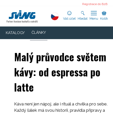
Registrace do B2B
Váš účet
Hledat
Menu
Košík
ČLÁNKY
KATALOGY
Malý průvodce světem
kávy: od espressa po
latte
Káva není jen nápoj, ale i rituál a chvilka pro sebe.
Každý šálek má svou historii, pravidla přípravy a