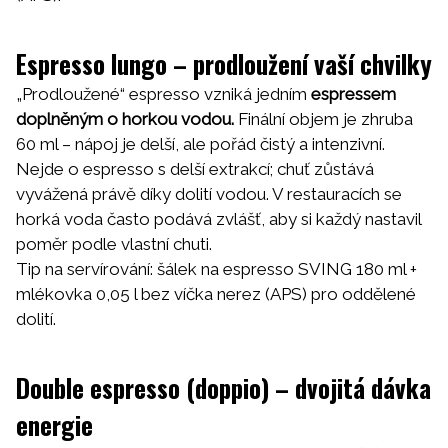
Espresso lungo – prodloužení vaší chvilky
„Prodloužené“ espresso vzniká jedním
espressem
doplněným o horkou vodou.
Finální objem je zhruba
60 ml – nápoj je delší, ale pořád čistý a intenzivní.
Nejde o espresso s delší extrakcí; chuť zůstává
vyvážená právě díky dolití vodou. V restauracích se
horká voda často podává zvlášť, aby si každý nastavil
poměr podle vlastní chuti.
Tip na servírování:
šálek na espresso SVING 180 ml
+
mlékovka 0,05 l bez víčka nerez (APS) pro oddělené
dolití.
Double espresso (doppio) – dvojitá dávka
energie