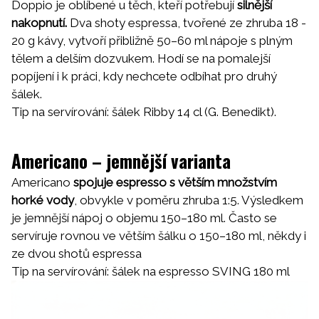
Doppio je oblíbené u těch, kteří potřebují
silnější
nakopnutí.
Dva shoty espressa, tvořené ze zhruba 18 -
20 g kávy, vytvoří přibližně 50–60 ml nápoje s plným
tělem a delším dozvukem. Hodí se na pomalejší
popíjení i k práci, kdy nechcete odbíhat pro druhý
šálek.
Tip na servírování:
šálek Ribby 14 cl
(G. Benedikt).
Americano – jemnější varianta
Americano
spojuje espresso s větším množstvím
horké vody
, obvykle v poměru zhruba 1:5. Výsledkem
je jemnější nápoj o objemu 150–180 ml. Často se
servíruje rovnou ve větším šálku o 150–180 ml, někdy i
ze dvou shotů espressa
Tip na servírování: šálek na
espresso SVING 180 ml