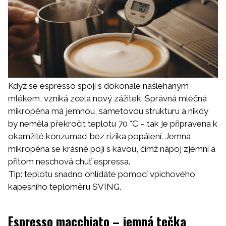
Když se espresso spojí s dokonale našlehaným
mlékem, vzniká zcela nový zážitek. Správná mléčná
mikropěna má jemnou, sametovou strukturu a nikdy
by neměla překročit teplotu 70 °C – tak je připravena k
okamžité konzumaci bez rizika popálení. Jemná
mikropěna se krásně pojí s kávou, čímž nápoj zjemní a
přitom neschová chuť espressa.
Tip: teplotu snadno ohlídáte pomocí vpichového
kapesního teploměru SVING.
Espresso macchiato – jemná tečka