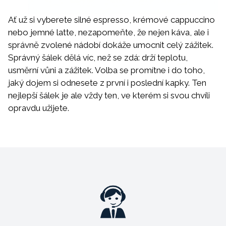
Ať už si vyberete silné espresso, krémové cappuccino
nebo jemné latte, nezapomeňte, že nejen káva, ale i
správně zvolené nádobí dokáže umocnit celý zážitek.
Správný šálek dělá víc, než se zdá: drží teplotu,
usměrní vůni a zážitek. Volba se promítne i do toho,
jaký dojem si odnesete z první i poslední kapky. Ten
nejlepší šálek je ale vždy ten, ve kterém si svou chvíli
opravdu užijete.