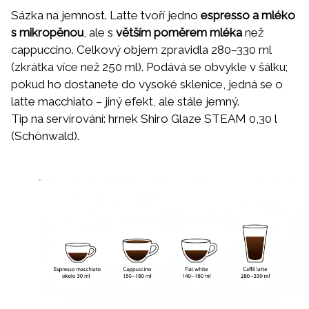
Sázka na jemnost. Latte tvoří jedno
espresso a mléko
s mikropěnou
, ale s
větším poměrem mléka
než
cappuccino. Celkový objem zpravidla 280–330 ml
(zkrátka více než 250 ml). Podává se obvykle v šálku;
pokud ho dostanete do vysoké sklenice, jedná se o
latte macchiato – jiný efekt, ale stále jemný.
Tip na servírování: hrnek
Shiro Glaze STEAM 0,30 l
(Schönwald).