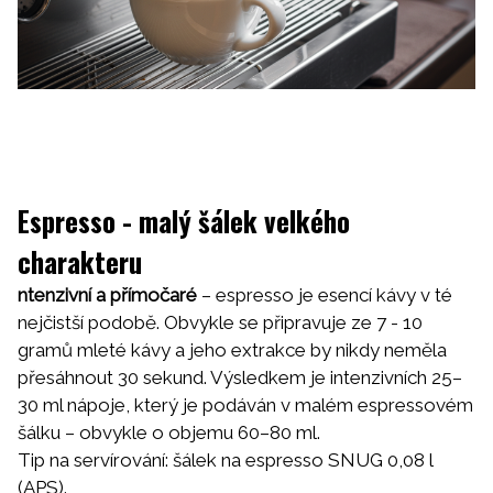
Espresso - malý šálek velkého
charakteru
ntenzivní a přímočaré
– espresso je esencí kávy v té
nejčistší podobě. Obvykle se připravuje ze 7 - 10
gramů mleté kávy a jeho extrakce by nikdy neměla
přesáhnout 30 sekund. Výsledkem je intenzivních 25–
30 ml nápoje, který je podáván v malém espressovém
šálku – obvykle o objemu 60–80 ml.
Tip na servírování:
šálek na espresso SNUG 0,08 l
(APS)
.