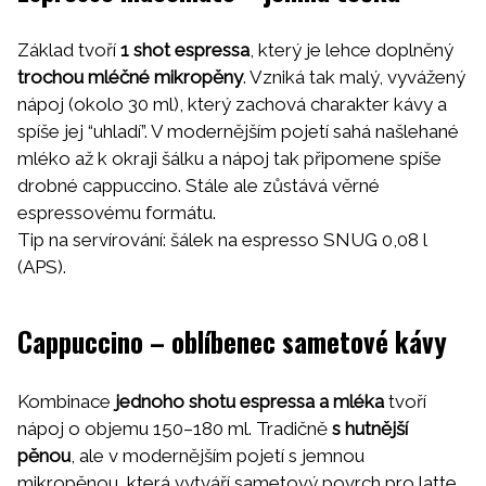
Základ tvoří
1 shot espressa
, který je lehce doplněný
trochou mléčné mikropěny
. Vzniká tak malý, vyvážený
nápoj (okolo 30 ml), který zachová charakter kávy a
spíše jej “uhladí”. V modernějším pojetí sahá našlehané
mléko až k okraji šálku a nápoj tak připomene spíše
drobné cappuccino. Stále ale zůstává věrné
espressovému formátu.
Tip na servírování:
šálek na espresso SNUG 0,08 l
(APS).
Cappuccino – oblíbenec sametové kávy
Kombinace
jednoho shotu espressa a mléka
tvoří
nápoj o objemu 150–180 ml. Tradičně
s hutnější
pěnou
, ale v modernějším pojetí s jemnou
mikropěnou, která vytváří sametový povrch pro latte